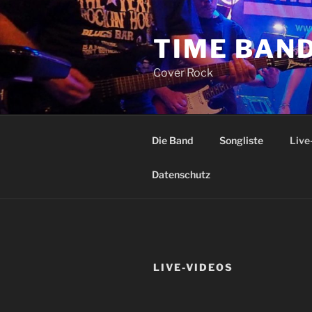
Zum
Inhalt
TIME BAN
springen
Cover Rock
Die Band
Songliste
Live
Datenschutz
LIVE-VIDEOS